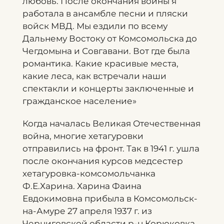
любовь. После окончания войны я
работала в ансамбле песни и пляски
войск МВД. Мы ездили по всему
Дальнему Востоку от Комсомольска до
Чегдомына и Совгавани. Вот где была
романтика. Какие красивые места,
какие леса, как встречали наши
спектакли и концерты заключенные и
гражданское население»
Когда началась Великая Отечественная
война, многие хетагуровки
отправились на фронт. Так в 1941 г. ушла
после окончания курсов медсестер
хетагуровка-комсомольчанка
Ф.Е.Харина. Харина Фаина
Евдокимовна прибыла в Комсомольск-
на-Амуре 27 апреля 1937 г. из
Черниговской области р-н Корюковка.