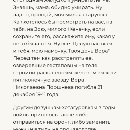
с голодным желудком умирать легче.
Знаешь, мама, обидно умирать. Ну
ладно, прощай, моя милая старушка.
Как хотелось бы посмотреть на вас, на
тебя, на Зою, милого Женечку, если
сохраните его, расскажите ему, какая у
него была тетя. Ну все. Целую вас всех
и тебя, мою мамочку. Твоя дочь Вера".
Перед тем как расстрелять ее,
озверевшие гестаповцы на теле
героини раскаленным железом выжгли
пятиконечную звезду. Вера
Николаевна Поршнева погибла 21
декабря 1941 года.
Другим девушкам-хетагуровкам в годы
войны пришлось также либо
отправиться на фронт, либо заменить
мужчин в тылу, на производстве.