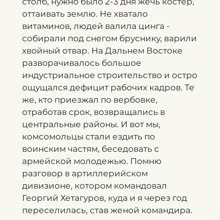
столб, нужно было 2-3 дня жечь костер,
оттаивать землю. Не хватало
витаминов, людей валила цинга -
собирали под снегом бруснику, варили
хвойный отвар. На Дальнем Востоке
разворачивалось большое
индустриальное строительство и остро
ощущался дефицит рабочих кадров. Те
же, кто приезжал по вербовке,
отработав срок, возвращались в
центральные районы. И вот мы,
комсомольцы стали ездить по
воинским частям, беседовать с
армейской молодежью. Помню
разговор в артиллерийском
дивизионе, котором командовал
Георгий Хетагуров, куда и я через год
переселилась, став женой командира.