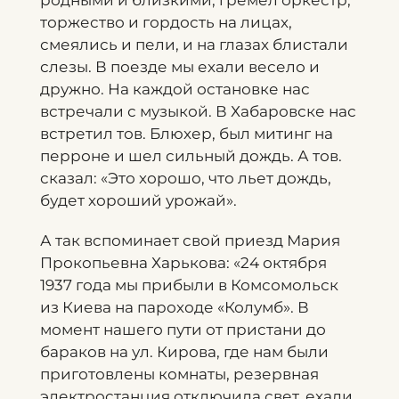
родными и близкими, гремел оркестр,
торжество и гордость на лицах,
смеялись и пели, и на глазах блистали
слезы. В поезде мы ехали весело и
дружно. На каждой остановке нас
встречали с музыкой. В Хабаровске нас
встретил тов. Блюхер, был митинг на
перроне и шел сильный дождь. А тов.
сказал: «Это хорошо, что льет дождь,
будет хороший урожай».
А так вспоминает свой приезд Мария
Прокопьевна Харькова: «24 октября
1937 года мы прибыли в Комсомольск
из Киева на пароходе «Колумб». В
момент нашего пути от пристани до
бараков на ул. Кирова, где нам были
приготовлены комнаты, резервная
электростанция отключила свет, ехали