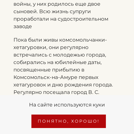
войны, у них родилось еще двое
сыновей. Всю жизнь супруги
проработали на судостроительном
заводе
Пока были живы комсомольчанки-
хетагуровки, они регулярно
встречались с молодежью города,
собирались на юбилейные даты,
посвященные прибытию в
Комсомольск-на-Амуре первых
хетагуровок и дню рождения города.
Регулярно посещала город В. С.
Хетагурoва, встречалась с жителями
На сайте используются куки
города и женщинами, которые когда-то
прибыли по ее призыву в Комсомольск.
ПОНЯТНО, ХОРОШО!
В мае 1987 г. она приезжала в город
последний раз, на 50-летие